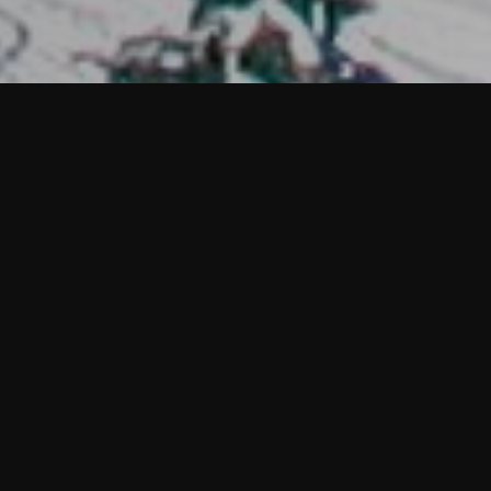
Mitten im Ski-, Wander- und Bikeparadies
Kitzbühel
HAHNENKAMM 22, KITZBÜHEL
+43 5356 62151
Willkommen im Hotel Ehrenbachhöhe, dem einzigen